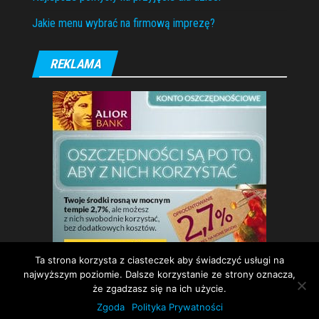
Jakie menu wybrać na firmową imprezę?
REKLAMA
Ta strona korzysta z ciasteczek aby świadczyć usługi na
najwyższym poziomie. Dalsze korzystanie ze strony oznacza,
że zgadzasz się na ich użycie.
Zgoda
Polityka Prywatności
Dumnie wspierane przez
WordPress
|
Motyw:
Envo Magazine