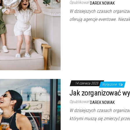
Opublikował
DAREK NOWAK
W dzisiejszych czasach organizacj
oferują agencje eventowe. Niezale
14 czerwca 2023
Wyłączone
Jak zorganizować wy
Opublikował
DAREK NOWAK
W dzisiejszych czasach organizac
którymi muszą się zmierzyć przed