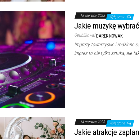
15 czerwca 2023
Wyłączone
Jakie muzykę wybrać
Opublikował
DAREK NOWAK
Imprezy towarzyskie i rodzinne s
imprez to nie tylko sztuka, ale 
14 czerwca 2023
Wyłączone
Jakie atrakcje zapla