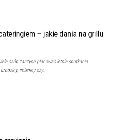
ateringiem – jakie dania na grillu
wiele osób zaczyna planować letnie spotkania.
 urodziny, imieniny czy…