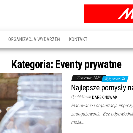
ORGANIZACJA WYDARZEŃ
KONTAKT
Kategoria:
Eventy prywatne
20 czerwca 2023
Wyłączone
Najlepsze pomysły na 
Opublikował
DAREK NOWAK
Planowanie i organizacja imprezy
zaangażowania. Bez odpowiednieg
może…