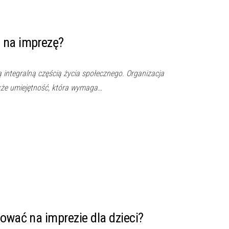
 na imprezę?
ą integralną częścią życia społecznego. Organizacja
także umiejętność, która wymaga…
nować na imprezie dla dzieci?