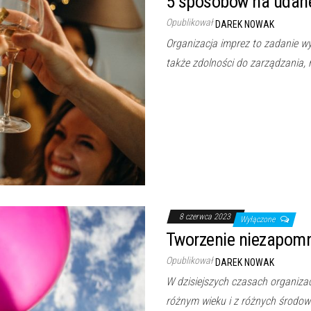
5 sposobów na udane
Opublikował
DAREK NOWAK
Organizacja imprez to zadanie wy
także zdolności do zarządzania, 
8 czerwca 2023
Wyłączone
Tworzenie niezapomn
Opublikował
DAREK NOWAK
W dzisiejszych czasach organizac
różnym wieku i z różnych środow