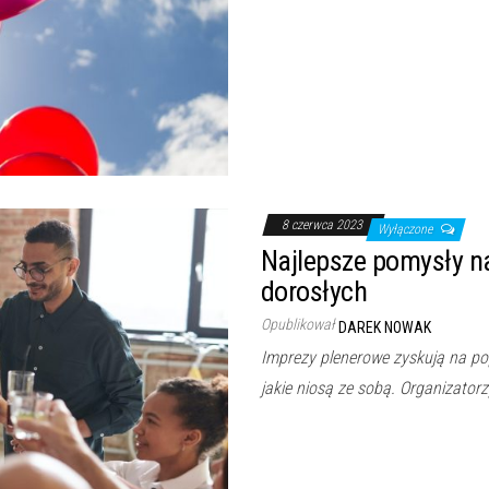
8 czerwca 2023
Wyłączone
Najlepsze pomysły na
dorosłych
Opublikował
DAREK NOWAK
Imprezy plenerowe zyskują na pop
jakie niosą ze sobą. Organizator