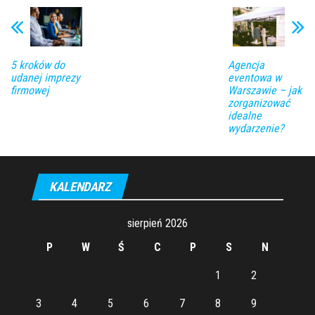
5 kroków do
Agencja
udanej imprezy
eventowa w
firmowej
Warszawie – jak
zorganizować
idealne
wydarzenie?
KALENDARZ
sierpień 2026
P
W
Ś
C
P
S
N
1
2
3
4
5
6
7
8
9