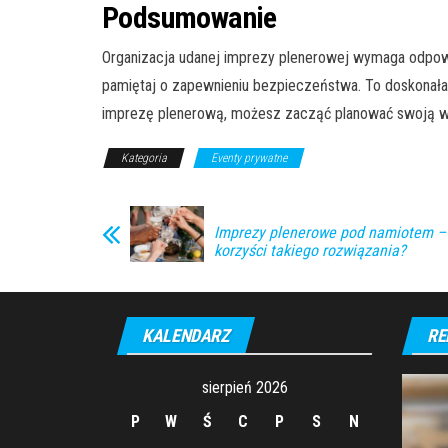
Podsumowanie
Organizacja udanej imprezy plenerowej wymaga odpowie
pamiętaj o zapewnieniu bezpieczeństwa. To doskonała 
imprezę plenerową, możesz zacząć planować swoją w
Kategoria
Eventy prywatne
Imprezy plenerowe pod namiotem – 
korzyści takiego rozwiązania?
KALENDARZ
RE
sierpień 2026
P
W
Ś
C
P
S
N