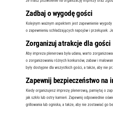
że masz pozwolenie na organizację imprezy oraz zgodę
Zadbaj o wygodę gości
Kolejnym ważnym aspektem jest zapewnienie wygody gośc
o zapewnieniu schładzających napojów i przekąsek. J
Zorganizuj atrakcje dla gości
Aby impreza plenerowa była udana, warto zorganizować a
o zorganizowaniu różnych konkursów, zabaw i malowani
były dostępne dla wszystkich gości, a także, aby nie
Zapewnij bezpieczeństwo na i
Kiedy organizujesz imprezę plenerową, pamiętaj o zap
jak szkło lub ostry kamień. Zapewnij odpowiednie oświ
grillowania lub ogniska, a także, aby nie zostawiać go b