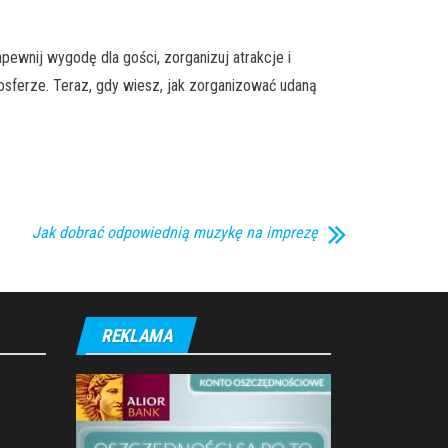
wnij wygodę dla gości, zorganizuj atrakcje i
osferze. Teraz, gdy wiesz, jak zorganizować udaną
Jak dobrać odpowiednią muzykę na imprezę
REKLAMA
ą