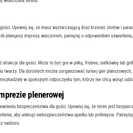
 właściciela terenu.
i. Upewnij się, że masz wystarczającą ilość krzeseł, stołów i parasol
eśli planujesz imprezę wieczorem, pamiętaj o odpowiednim oświetleniu
trakcje dla gości. Może to być gra w piłkę, frisbee, siatkówkę lub gril
u twarzy. Dla dorosłych można zorganizować turniej gier planszowych, 
 przeszkadzały w spokojnym odpoczynku tym, którzy nie chcą wziąć udzi
mprezie plenerowej
ewnieniu bezpieczeństwa dla gości. Upewnij się, że teren jest bezpiec
etlenie, aby uniknąć niebezpieczeństwa upadku lub potknięcia. Pamięt
ez nadzoru.