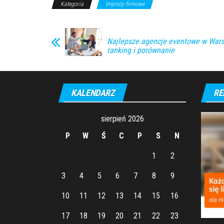
Kategoria
Imprezy firmowe
Najlepsze agencje eventowe w War
ranking i porównanie
KALENDARZ
RE
sierpień 2026
P
W
Ś
C
P
S
N
1
2
3
4
5
6
7
8
9
10
11
12
13
14
15
16
17
18
19
20
21
22
23