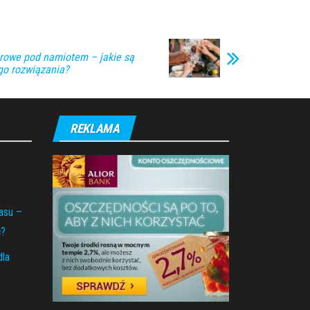
rowe pod namiotem – jakie są
ego rozwiązania?
REKLAMA
ą
asu –
ć?
dla