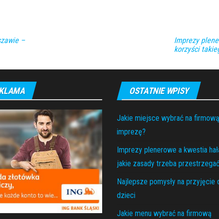
szawie –
Imprezy plene
korzyści taki
KLAMA
OSTATNIE WPISY
Jakie miejsce wybrać na firmow
imprezę?
Imprezy plenerowe a kwestia hał
jakie zasady trzeba przestrzega
Najlepsze pomysły na przyjęcie 
dzieci
Jakie menu wybrać na firmową