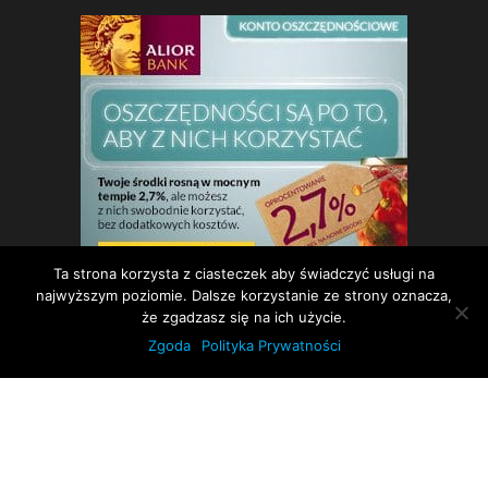
Ta strona korzysta z ciasteczek aby świadczyć usługi na
najwyższym poziomie. Dalsze korzystanie ze strony oznacza,
że zgadzasz się na ich użycie.
Zgoda
Polityka Prywatności
Dumnie wspierane przez
WordPress
|
Motyw:
Envo Magazine