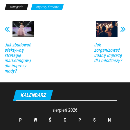
Kategoria
Imprezy firmowe
Jak zbudować
Jak
efektywną
zorganizować
strategię
udaną imprezę
marketingową
dla młodzieży?
dla imprezy
mody?
KALENDARZ
sierpień 2026
P
W
Ś
C
P
S
N