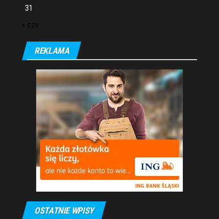
31
« cze
REKLAMA
OSTATNIE WPISY