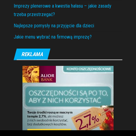
Imprezy plenerowe a kwestia hałasu – jakie zasady
trzeba przestrzegać?
Najlepsze pomysły na przyjęcie dla dzieci
Jakie menu wybrać na firmową imprezę?
REKLAMA