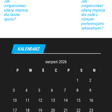
Jak
Jak
zorganizować
zorganizować
udaną imprezę
udaną imprezę
dla fanów
dla osób z
sportu?
różnymi
preferencjami
seksualnymi?
KALENDARZ
sierpień 2026
P
W
Ś
C
P
S
N
1
2
3
4
5
6
7
8
9
10
11
12
13
14
15
16
17
18
19
20
21
22
23