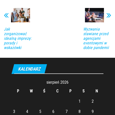
Jak
Wyzwania
zorganizować
stawiane przed
idealną imprezę:
agencjami
porady i
eventowymi w
wskazówki
dobie pandemii
KALENDARZ
sierpień 2026
P
W
Ś
C
P
S
N
1
2
3
4
5
6
7
8
9